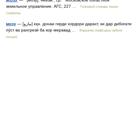
МОЗУ
— [мозу], неизм., ср. Московское областное
земельное управление. АГС, 227 …
Толковый словарь языка
Совдепии
мозу
— [مازو] кҳн. донаи гирди хордори дарахт, ки дар дибоғати
пӯст ва рангрезӣ ба кор меравад …
Фарҳанги тафсирии забони
тоҷикӣ