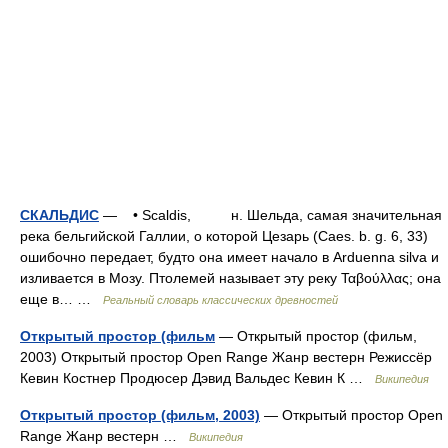
СКАЛЬДИС
— • Scaldis, н. Шельда, самая значительная
река бельгийской Галлии, о которой Цезарь (Caes. b. g. 6, 33)
ошибочно передает, будто она имеет начало в Arduenna silva и
изливается в Мозу. Птолемей называет эту реку Ταβούλλας; она
еще в… …
Реальный словарь классических древностей
Открытый простор (фильм
— Открытый простор (фильм,
2003) Открытый простор Open Range Жанр вестерн Режиссёр
Кевин Костнер Продюсер Дэвид Вальдес Кевин К …
Википедия
Открытый простор (фильм, 2003)
— Открытый простор Open
Range Жанр вестерн …
Википедия